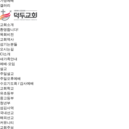
가정예배
갤러리
교회소개
환영합니다!
목회비전
교회역사
섬기는분들
오시는길
CI소개
새가족안내
예배·모임
설교
주일설교
주일오후예배
수요기도회 / 감사예배
교회학교
유초등부
중고등부
청년부
섬김사역
국내선교
해외선교
커뮤니티
교회주보