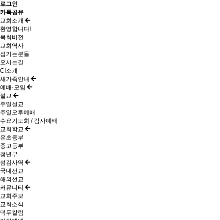
로그인
카톡공유
교회소개
환영합니다!
목회비전
교회역사
섬기는분들
오시는길
CI소개
새가족안내
예배·모임
설교
주일설교
주일오후예배
수요기도회 / 감사예배
교회학교
유초등부
중고등부
청년부
섬김사역
국내선교
해외선교
커뮤니티
교회주보
교회소식
덕두칼럼