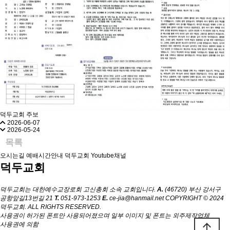
덕두교회 주보
2026-06-07
2026-05-24
목록
오시는길
예배시간안내
덕두교회 Youtube채널
덕두교회
덕두교회는 대한예수교장로회 고신총회 소속 교회입니다.
A.
(46720) 부산 강서구
공항앞길13번길 21
T.
051-973-1253
E.
ce-jia@hanmail.net
COPYRIGHT © 2024
덕두교회. ALL RIGHTS RESERVED.
사용권이 허가된 폰트만 사용되어졌으며 일부 이미지 및 폰트는 외주제작업체
arrow_upward
사용권에 의함