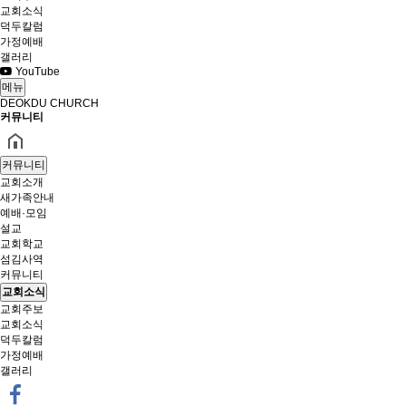
교회소식
덕두칼럼
가정예배
갤러리
YouTube
메뉴
DEOKDU CHURCH
커뮤니티
커뮤니티
교회소개
새가족안내
예배·모임
설교
교회학교
섬김사역
커뮤니티
교회소식
교회주보
교회소식
덕두칼럼
가정예배
갤러리